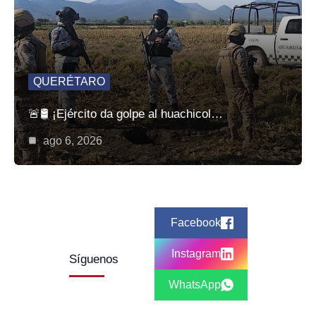
QUERÉTARO
🚨🛢️ ¡Ejército da golpe al huachicol…
ago 6, 2026
Facebook
Instagram
Síguenos
WhatsApp