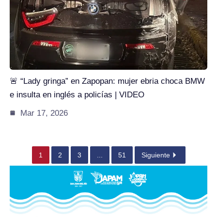
🚨 “Lady gringa” en Zapopan: mujer ebria choca BMW
e insulta en inglés a policías | VIDEO
Mar 17, 2026
1
2
3
...
51
Siguiente