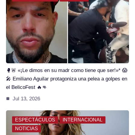
🥊🚨 «¡Le dimos en su madr como tiene que ser!»* 😱
🎤 Emiliano Aguilar protagoniza una pelea a golpes en
el BelicoFest 🔥👊
Jul 13, 2026
ESPECTÁCULOS
INTERNACIONAL
NOTICIAS