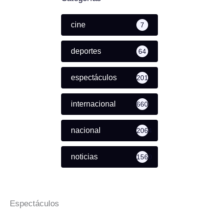
cine
7
deportes
64
espectáculos
201
internacional
660
nacional
2064
noticias
1560
Espectáculos