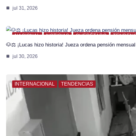
jul 31, 2026
NACIONAL
NOTICIAS
QUERÉTARO
TENDENC
🐶⚖️ ¡Lucas hizo historia! Jueza ordena pensión mensua
jul 30, 2026
INTERNACIONAL
TENDENCIAS