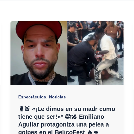
,
Espectáculos
Noticias
🥊🚨 «¡Le dimos en su madr como
tiene que ser!»* 😱🎤 Emiliano
Aguilar protagoniza una pelea a
golpes en el BelicoFest 🔥👊