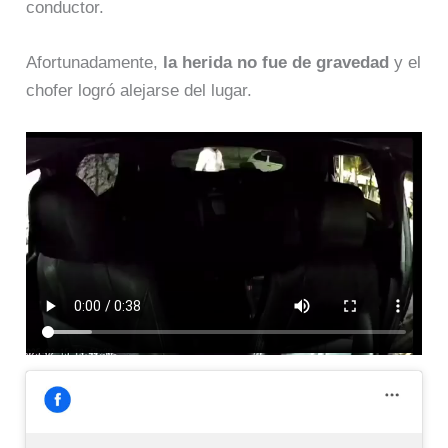
conductor.
Afortunadamente,
la herida no fue de gravedad
y el
chofer logró alejarse del lugar.