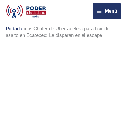
Ir
Menú
al
contenido
Portada
»
⚠️ Chofer de Uber acelera para huir de
asalto en Ecatepec: Le disparan en el escape