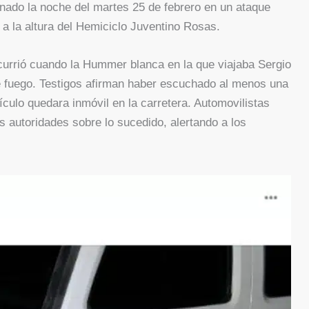
nado la noche del martes 25 de febrero en un ataque
a la altura del Hemiciclo Juventino Rosas.
ió cuando la Hummer blanca en la que viajaba Sergio
 fuego. Testigos afirman haber escuchado al menos una
culo quedara inmóvil en la carretera. Automovilistas
s autoridades sobre lo sucedido, alertando a los