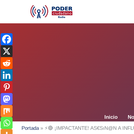
Ir
al
contenido
Inicio
No
Portada
»
⚡️🔴 ¡IMPACTANTE! AS€SıN@N A IN