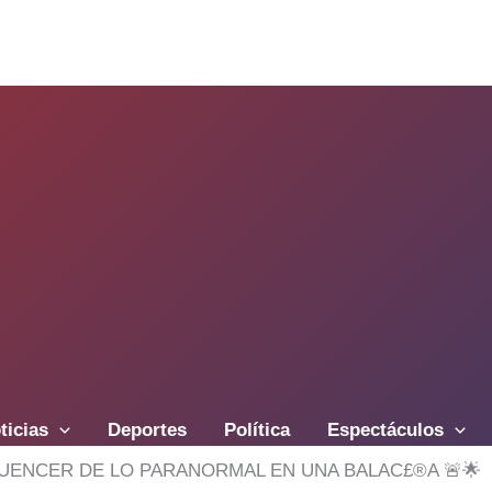
ticias
Deportes
Política
Espectáculos
FLUENCER DE LO PARANORMAL EN UNA BALAC£®A 🚨🌟