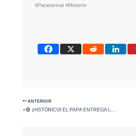
#Paranormal #Misterio
ANTERIOR
⚡️🔴 ¡HISTÓRICO! EL PAPA ENTREGA LAS LLAVES DEL VATICANO A UNA MUJER 🚨👩‍✝️