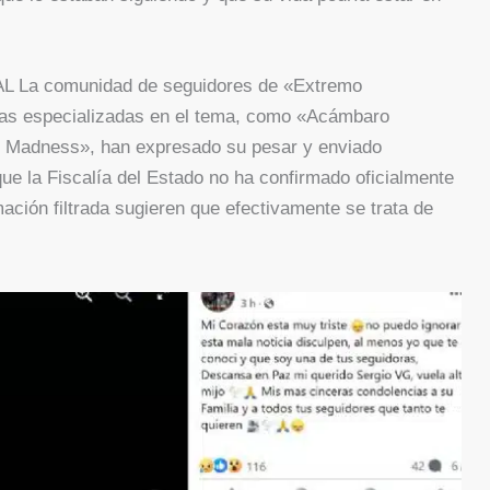
a comunidad de seguidores de «Extremo
as especializadas en el tema, como «Acámbaro
 Madness», han expresado su pesar y enviado
que la Fiscalía del Estado no ha confirmado oficialmente
rmación filtrada sugieren que efectivamente se trata de