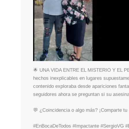
🌟 UNA VIDA ENTRE EL MISTERIO Y EL PEL
hechos inexplicables en lugares supuestame
contenido exploraba desde apariciones fant
seguidores ahora se preguntan si su asesina
💬 ¿Coincidencia o algo más? ¡Comparte tu o
#EnBocaDeTodos #Impactante #SergioVG #E