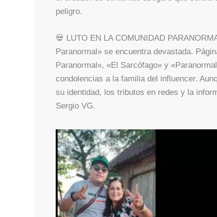
peligro.
💀 LUTO EN LA COMUNIDAD PARANORMAL L
Paranormal» se encuentra devastada. Págin
Paranormal», «El Sarcófago» y «Paranormal
condolencias a la familia del influencer. Aun
su identidad, los tributos en redes y la info
Sergio VG.