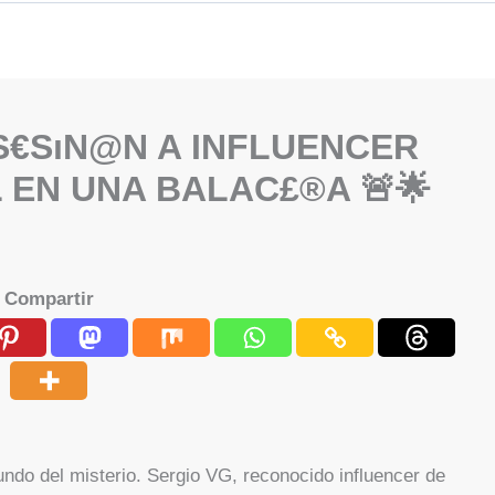
AS€SıN@N A INFLUENCER
EN UNA BALAC£®A 🚨🌟
Compartir
o del misterio. Sergio VG, reconocido influencer de