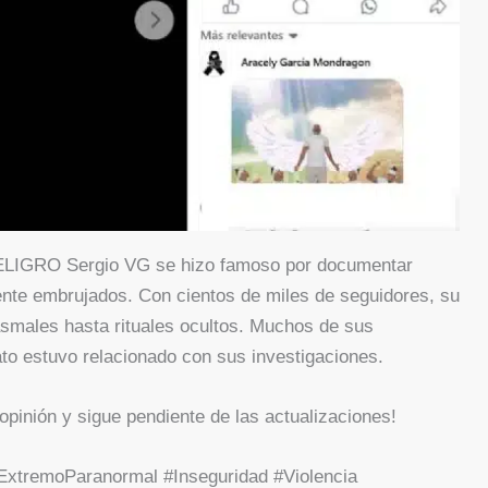
IGRO Sergio VG se hizo famoso por documentar
nte embrujados. Con cientos de miles de seguidores, su
asmales hasta rituales ocultos. Muchos de sus
to estuvo relacionado con sus investigaciones.
pinión y sigue pendiente de las actualizaciones!
xtremoParanormal #Inseguridad #Violencia