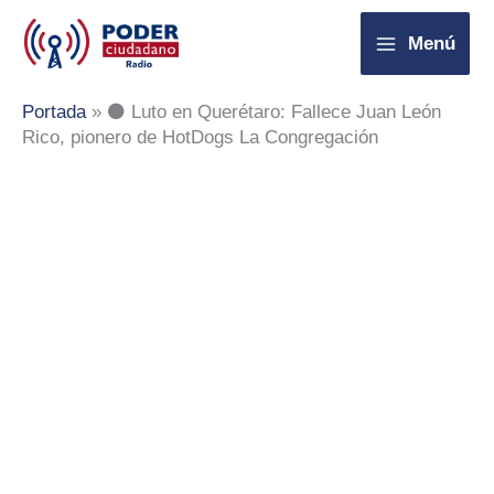
Ir
Menú
al
contenido
Portada
»
⚫ Luto en Querétaro: Fallece Juan León
Rico, pionero de HotDogs La Congregación