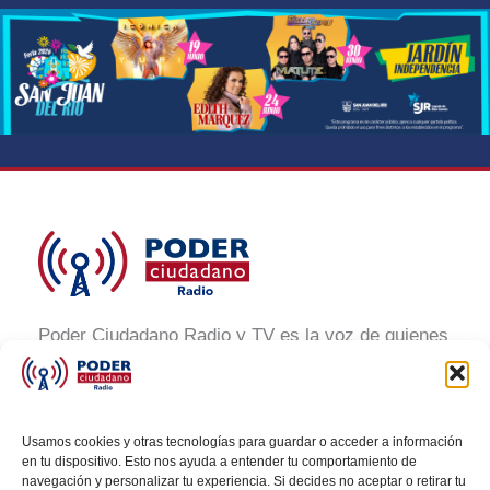
Poder Ciudadano Radio y TV es la voz de quienes
buscan un México informado y participativo.
Nuestro compromiso es conectar con la
ciudadanía, generar conciencia y promover la
Usamos cookies y otras tecnologías para guardar o acceder a información
transformación social a través de noticias claras,
en tu dispositivo. Esto nos ayuda a entender tu comportamiento de
navegación y personalizar tu experiencia. Si decides no aceptar o retirar tu
veraces y al alcance de todos.