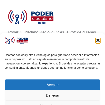
Poder Ciudadano Radio y TV es la voz de quienes
buscan un México informado y participativo.
Nuestro compromiso es conectar con la
ciudadanía, generar conciencia y promover la
Usamos cookies y otras tecnologías para guardar o acceder a información
transformación social a través de noticias claras,
en tu dispositivo. Esto nos ayuda a entender tu comportamiento de
navegación y personalizar tu experiencia. Si decides no aceptar o retirar tu
veraces y al alcance de todos.
consentimiento, algunas funciones podrían no funcionar como se espera.
Aceptar
Denegar
Todos los derechos © 2026 Poder Ciudadano Radio