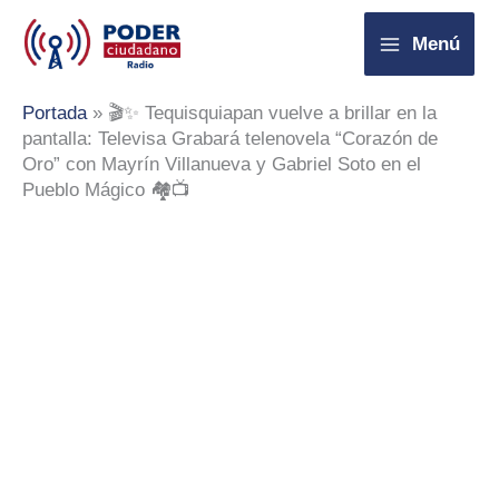
Ir
Menú
al
contenido
Portada
»
🎬✨ Tequisquiapan vuelve a brillar en la
pantalla: Televisa Grabará telenovela “Corazón de
Oro” con Mayrín Villanueva y Gabriel Soto en el
Pueblo Mágico 🏘️📺