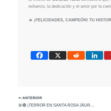
esfuerzo, la dedicación y el amor por la cie
🔥
¡FELICIDADES, CAMPEÓN! TU HISTO
ANTERIOR
🚨🔴 ¡TERROR EN SANTA ROSA JÁUREGUI! HOMBRE DETENIDO CON ARMA HECHIZA Y MUNICIONES ⚠️🔥