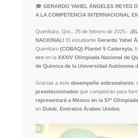
🎓
GERARDO YAHEL ÁNGELES REYES DE
A LA COMPETENCIA INTERNACIONAL EN
Querétaro, Qro., 25 de febrero de 2025.-
¡E
NACIONAL!
El estudiante
Gerardo Yahel Á
Querétaro
(COBAQ) Plantel 5 Cadereyta
, 
oro
en la
XXXIV Olimpiada Nacional de Q
de Química de la Universidad Autónoma d
Gracias a este
desempeño sobresaliente
, 
preseleccionados
que competirán para forma
representará a México en la 57ª Olimpiad
en
Dubái, Emiratos Árabes Unidos
.