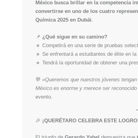
México busca brillar en la competencia in
convertirse en uno de los cuatro represen
Química 2025 en Dubái
.
📌
¿Qué sigue en su camino?
🔹 Competirá en una serie de pruebas select
🔹 Se enfrentará a estudiantes de élite en la
🔹 Tendrá la oportunidad de obtener una pre
💬
«Queremos que nuestros jóvenes tengan ac
México es enorme y merece ser reconocido 
evento.
🎉
¡QUERÉTARO CELEBRA ESTE LOGRO! 
El triunfo de
Gerardo Yahel
demuestra que