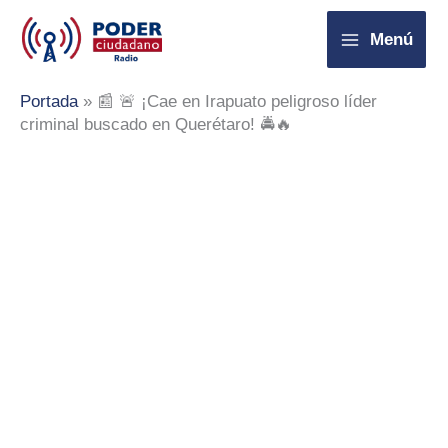
Ir
Menú
al
contenido
Portada
»
📰 🚨 ¡Cae en Irapuato peligroso líder
criminal buscado en Querétaro! 🚔🔥