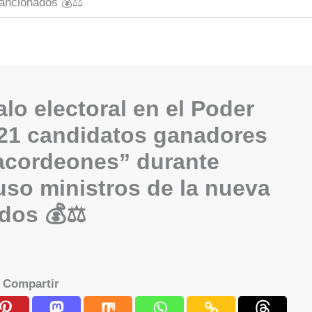
sancionados 💰⚖️
alo electoral en el Poder
 121 candidatos ganadores
acordeones” durante
uso ministros de la nueva
dos 💰⚖️
Compartir