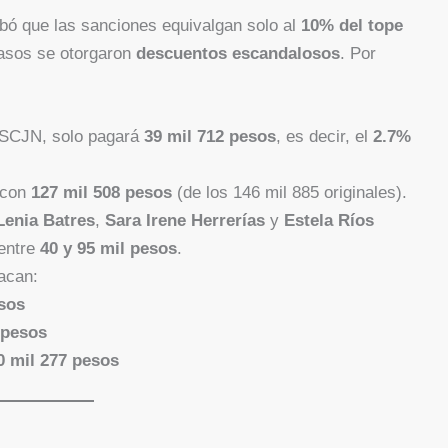
bó que las sanciones equivalgan solo al
10% del tope
casos se otorgaron
descuentos escandalosos
. Por
a SCJN, solo pagará
39 mil 712 pesos
, es decir, el
2.7%
 con
127 mil 508 pesos
(de los 146 mil 885 originales).
Lenia Batres
,
Sara Irene Herrerías
y
Estela Ríos
 entre
40 y 95 mil pesos
.
acan:
esos
 pesos
0 mil 277 pesos