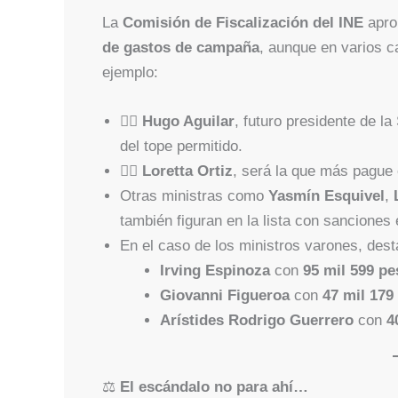
La
Comisión de Fiscalización del INE
apro
de gastos de campaña
, aunque en varios 
ejemplo:
👨‍⚖️
Hugo Aguilar
, futuro presidente de l
del tope permitido.
👩‍⚖️
Loretta Ortiz
, será la que más pague
Otras ministras como
Yasmín Esquivel
,
también figuran en la lista con sanciones
En el caso de los ministros varones, dest
Irving Espinoza
con
95 mil 599 p
Giovanni Figueroa
con
47 mil 179
Arístides Rodrigo Guerrero
con
4
⚖️
El escándalo no para ahí…