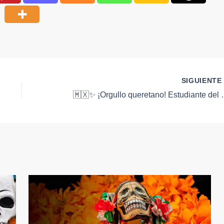
SIGUIENT
🇲🇽✨ ¡Orgullo queretano! Estudiante del CECyTEQ via