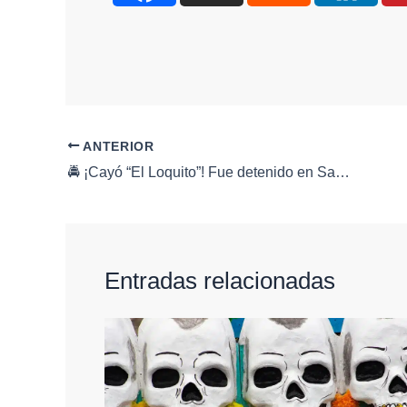
ANTERIOR
🚔 ¡Cayó “El Loquito”! Fue detenido en San Antonio de la Punta por dañar un scooter eléctrico en vía pública 🚔⚡🛴
Entradas relacionadas