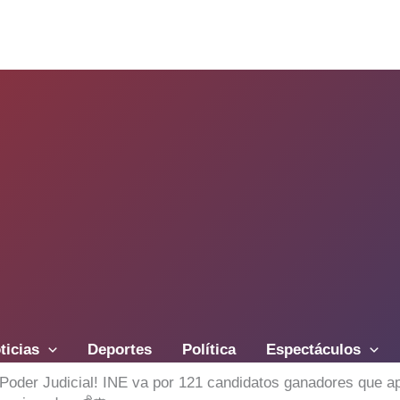
ticias
Deportes
Política
Espectáculos
l Poder Judicial! INE va por 121 candidatos ganadores que 