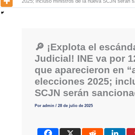
2025; incluso ministros de la nueva SCJN serán 
🔎 ¡Explota el escánd
Judicial! INE va por
que aparecieron en “
elecciones 2025; incl
SCJN serán sanciona
Por
admin
/
28 de julio de 2025