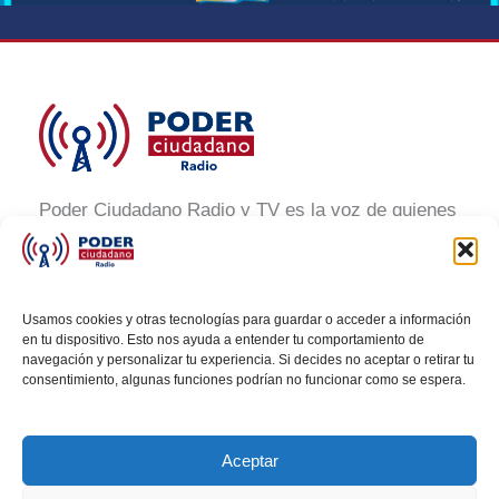
Poder Ciudadano Radio y TV es la voz de quienes
buscan un México informado y participativo.
Nuestro compromiso es conectar con la
ciudadanía, generar conciencia y promover la
Usamos cookies y otras tecnologías para guardar o acceder a información
transformación social a través de noticias claras,
en tu dispositivo. Esto nos ayuda a entender tu comportamiento de
navegación y personalizar tu experiencia. Si decides no aceptar o retirar tu
veraces y al alcance de todos.
consentimiento, algunas funciones podrían no funcionar como se espera.
Aceptar