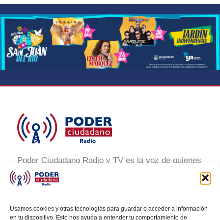
Poder Ciudadano Radio y TV es la voz de quienes
buscan un México informado y participativo.
Nuestro compromiso es conectar con la
ciudadanía, generar conciencia y promover la
Usamos cookies y otras tecnologías para guardar o acceder a información
transformación social a través de noticias claras,
en tu dispositivo. Esto nos ayuda a entender tu comportamiento de