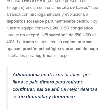
El caso
THE7STARS
(como se presenta en
Telegram) encaja con una
“estafa de tareas”
que
arranca con
microganancias
y evoluciona a
depósitos forzados
para mantenerte dentro. Hoy,
nuestro equipo conserva
200 USD
congelados
porque
no aceptó
la
“inversión” de 550 USD al
40%
. La
trama
se sostiene en
reglas internas
opacas
,
presión psicológica
y
pruebas de pago
diseñadas para
legitimar
el juego.
Advertencia final:
si un “trabajo” por
likes
te pide
dinero
para
retirar
o
continuar
,
sal de ahí
. La mejor defensa
es
no depositar
y
denunciar
.