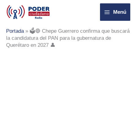
Ir
Menú
al
contenido
Portada
»
🗳️🔵 Chepe Guerrero confirma que buscará
la candidatura del PAN para la gubernatura de
Querétaro en 2027 👤