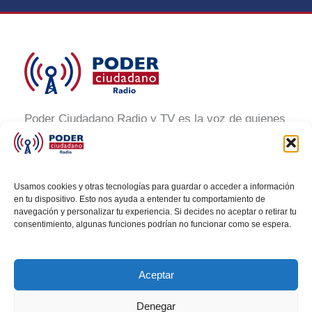
Poder Ciudadano Radio y TV es la voz de quienes
buscan un México informado y participativo.
Nuestro compromiso es conectar con la
ciudadanía, generar conciencia y promover la
Usamos cookies y otras tecnologías para guardar o acceder a información
transformación social a través de noticias claras,
en tu dispositivo. Esto nos ayuda a entender tu comportamiento de
navegación y personalizar tu experiencia. Si decides no aceptar o retirar tu
veraces y al alcance de todos.
consentimiento, algunas funciones podrían no funcionar como se espera.
Aceptar
Denegar