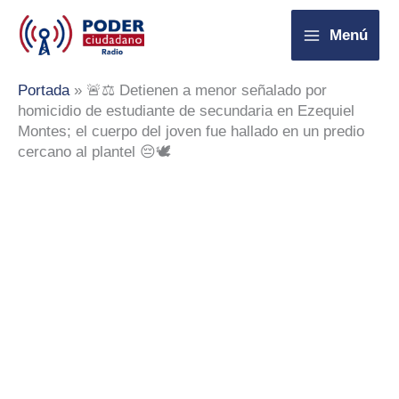
Ir
Menú
al
contenido
Portada
»
🚨⚖️ Detienen a menor señalado por
homicidio de estudiante de secundaria en Ezequiel
Montes; el cuerpo del joven fue hallado en un predio
cercano al plantel 😔🕊️