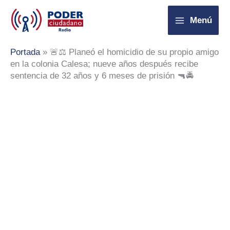
Ir
Menú
al
contenido
Portada
»
🚨⚖️ Planeó el homicidio de su propio amigo
en la colonia Calesa; nueve años después recibe
sentencia de 32 años y 6 meses de prisión 🔫🚔