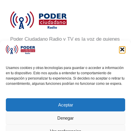
Poder Ciudadano Radio y TV es la voz de quienes
buscan un México informado y participativo.
Nuestro compromiso es conectar con la
ciudadanía, generar conciencia y promover la
Usamos cookies y otras tecnologías para guardar o acceder a información
transformación social a través de noticias claras,
en tu dispositivo. Esto nos ayuda a entender tu comportamiento de
navegación y personalizar tu experiencia. Si decides no aceptar o retirar tu
veraces y al alcance de todos.
consentimiento, algunas funciones podrían no funcionar como se espera.
Aceptar
Denegar
Todos los derechos © 2026 Poder Ciudadano Radio