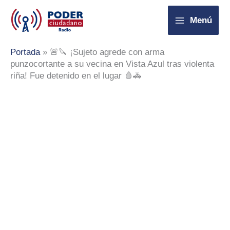
Ir
Menú
al
contenido
Portada
»
🚨🔪 ¡Sujeto agrede con arma
punzocortante a su vecina en Vista Azul tras violenta
riña! Fue detenido en el lugar 🩸🚓