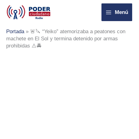
Ir
Menú
al
contenido
Portada
»
🚨🔪 “Yeiko” atemorizaba a peatones con
machete en El Sol y termina detenido por armas
prohibidas ⚠️🚔