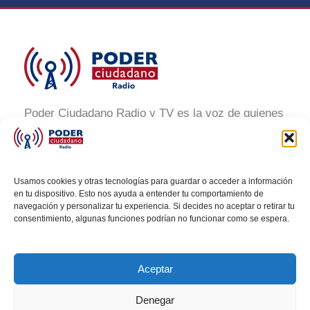
Poder Ciudadano Radio y TV es la voz de quienes
buscan un México informado y participativo.
Nuestro compromiso es conectar con la
ciudadanía, generar conciencia y promover la
Usamos cookies y otras tecnologías para guardar o acceder a información
transformación social a través de noticias claras,
en tu dispositivo. Esto nos ayuda a entender tu comportamiento de
navegación y personalizar tu experiencia. Si decides no aceptar o retirar tu
veraces y al alcance de todos.
consentimiento, algunas funciones podrían no funcionar como se espera.
Aceptar
Denegar