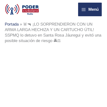
Ir
Menú
al
contenido
Portada
»
🚨🔫 ¡LO SORPRENDIERON CON UN
ARMA LARGA HECHIZA Y UN CARTUCHO ÚTIL!
SSPMQ lo detuvo en Santa Rosa Jáuregui y evitó una
posible situación de riesgo 🚔⚖️