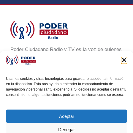
Poder Ciudadano Radio y TV es la voz de quienes
buscan un México informado y participativo.
Nuestro compromiso es conectar con la
ciudadanía, generar conciencia y promover la
Usamos cookies y otras tecnologías para guardar o acceder a información
transformación social a través de noticias claras,
en tu dispositivo. Esto nos ayuda a entender tu comportamiento de
navegación y personalizar tu experiencia. Si decides no aceptar o retirar tu
veraces y al alcance de todos.
consentimiento, algunas funciones podrían no funcionar como se espera.
Aceptar
Denegar