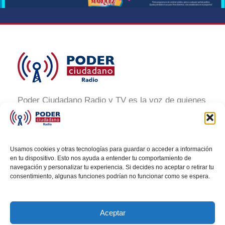
Poder Ciudadano Radio y TV es la voz de quienes
buscan un México informado y participativo.
Nuestro compromiso es conectar con la
ciudadanía, generar conciencia y promover la
Usamos cookies y otras tecnologías para guardar o acceder a información
transformación social a través de noticias claras,
en tu dispositivo. Esto nos ayuda a entender tu comportamiento de
navegación y personalizar tu experiencia. Si decides no aceptar o retirar tu
veraces y al alcance de todos.
consentimiento, algunas funciones podrían no funcionar como se espera.
Aceptar