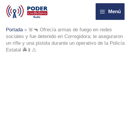
Ir
Menú
al
contenido
Portada
»
🚨🔫 Ofrecía armas de fuego en redes
sociales y fue detenido en Corregidora; le aseguraron
un rifle y una pistola durante un operativo de la Policía
Estatal 🚔📱⚠️