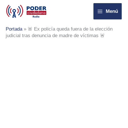
Ir
Menú
al
contenido
Portada
»
🚨 Ex policía queda fuera de la elección
judicial tras denuncia de madre de víctimas 🚨