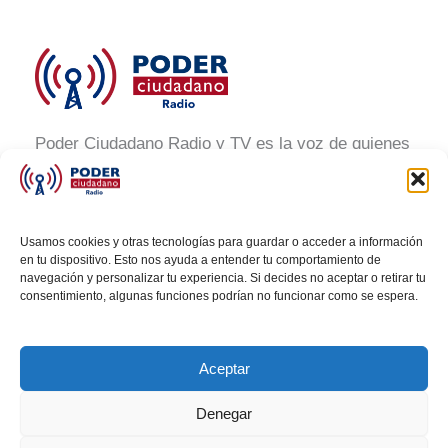
Poder Ciudadano Radio y TV es la voz de quienes
buscan un México informado y participativo.
Nuestro compromiso es conectar con la
ciudadanía, generar conciencia y promover la
Usamos cookies y otras tecnologías para guardar o acceder a información
transformación social a través de noticias claras,
en tu dispositivo. Esto nos ayuda a entender tu comportamiento de
navegación y personalizar tu experiencia. Si decides no aceptar o retirar tu
veraces y al alcance de todos.
consentimiento, algunas funciones podrían no funcionar como se espera.
Aceptar
Denegar
Todos los derechos © 2026 Poder Ciudadano Radio