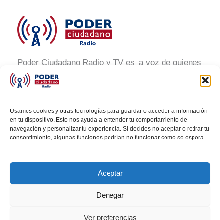
Poder Ciudadano Radio y TV es la voz de quienes
buscan un México informado y participativo.
Nuestro compromiso es conectar con la
ciudadanía, generar conciencia y promover la
Usamos cookies y otras tecnologías para guardar o acceder a información
transformación social a través de noticias claras,
en tu dispositivo. Esto nos ayuda a entender tu comportamiento de
navegación y personalizar tu experiencia. Si decides no aceptar o retirar tu
veraces y al alcance de todos.
consentimiento, algunas funciones podrían no funcionar como se espera.
Aceptar
Denegar
Todos los derechos © 2026 Poder Ciudadano Radio
Ver preferencias