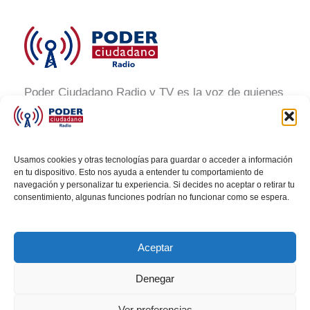
Poder Ciudadano Radio y TV es la voz de quienes
buscan un México informado y participativo.
Nuestro compromiso es conectar con la
ciudadanía, generar conciencia y promover la
Usamos cookies y otras tecnologías para guardar o acceder a información
transformación social a través de noticias claras,
en tu dispositivo. Esto nos ayuda a entender tu comportamiento de
navegación y personalizar tu experiencia. Si decides no aceptar o retirar tu
veraces y al alcance de todos.
consentimiento, algunas funciones podrían no funcionar como se espera.
Aceptar
Denegar
Todos los derechos © 2026 Poder Ciudadano Radio
Ver preferencias