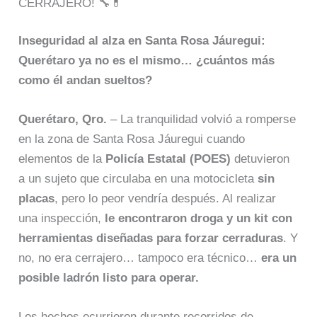
CERRAJERO! 🔧💊
Inseguridad al alza en Santa Rosa Jáuregui:
Querétaro ya no es el mismo… ¿cuántos más
como él andan sueltos?
Querétaro, Qro.
– La tranquilidad volvió a romperse
en la zona de Santa Rosa Jáuregui cuando
elementos de la
Policía Estatal (POES)
detuvieron
a un sujeto que circulaba en una motocicleta
sin
placas
, pero lo peor vendría después. Al realizar
una inspección,
le encontraron droga y un kit con
herramientas diseñadas para forzar cerraduras
. Y
no, no era cerrajero… tampoco era técnico…
era un
posible ladrón listo para operar.
Los hechos ocurrieron durante recorridos de