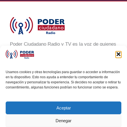
Poder Ciudadano Radio y TV es la voz de quienes
buscan un México informado y participativo.
Nuestro compromiso es conectar con la
ciudadanía, generar conciencia y promover la
Usamos cookies y otras tecnologías para guardar o acceder a información
transformación social a través de noticias claras,
en tu dispositivo. Esto nos ayuda a entender tu comportamiento de
navegación y personalizar tu experiencia. Si decides no aceptar o retirar tu
veraces y al alcance de todos.
consentimiento, algunas funciones podrían no funcionar como se espera.
Aceptar
Denegar