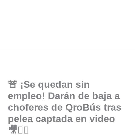
🚨 ¡Se quedan sin
empleo! Darán de baja a
choferes de QroBús tras
pelea captada en video
🎥🤦‍♂️