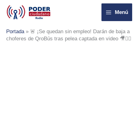
Ir
Menú
al
contenido
Portada
»
🚨 ¡Se quedan sin empleo! Darán de baja a
choferes de QroBús tras pelea captada en video 🎥🤦‍♂️