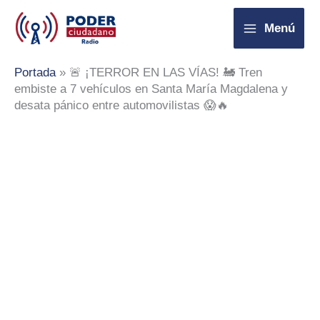
Ir
Menú
al
contenido
Portada
»
🚨 ¡TERROR EN LAS VÍAS! 🚂 Tren
embiste a 7 vehículos en Santa María Magdalena y
desata pánico entre automovilistas 😱🔥