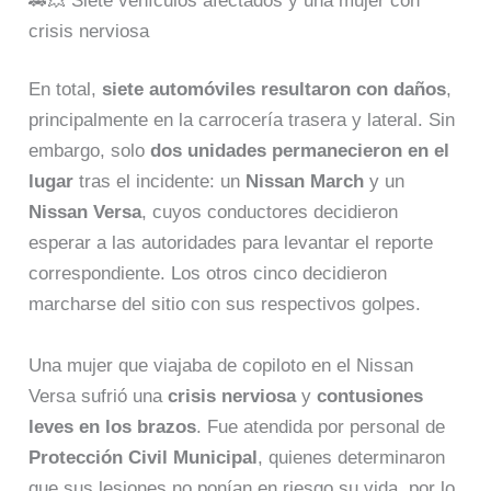
🚗💥 Siete vehículos afectados y una mujer con
crisis nerviosa
En total,
siete automóviles resultaron con daños
,
principalmente en la carrocería trasera y lateral. Sin
embargo, solo
dos unidades permanecieron en el
lugar
tras el incidente: un
Nissan March
y un
Nissan Versa
, cuyos conductores decidieron
esperar a las autoridades para levantar el reporte
correspondiente. Los otros cinco decidieron
marcharse del sitio con sus respectivos golpes.
Una mujer que viajaba de copiloto en el Nissan
Versa sufrió una
crisis nerviosa
y
contusiones
leves en los brazos
. Fue atendida por personal de
Protección Civil Municipal
, quienes determinaron
que sus lesiones no ponían en riesgo su vida, por lo