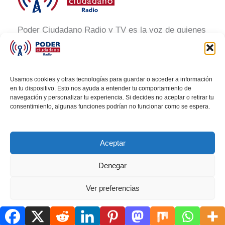
Poder Ciudadano Radio y TV es la voz de quienes
buscan un México informado y participativo.
Nuestro compromiso es conectar con la
ciudadanía, generar conciencia y promover la
Usamos cookies y otras tecnologías para guardar o acceder a información
transformación social a través de noticias claras,
en tu dispositivo. Esto nos ayuda a entender tu comportamiento de
navegación y personalizar tu experiencia. Si decides no aceptar o retirar tu
veraces y al alcance de todos.
consentimiento, algunas funciones podrían no funcionar como se espera.
Aceptar
Denegar
Todos los derechos © 2026 Poder Ciudadano Radio
Ver preferencias
Política de cookies
AVISO DE PRIVACIDAD
AVISO DE PRIVACIDAD