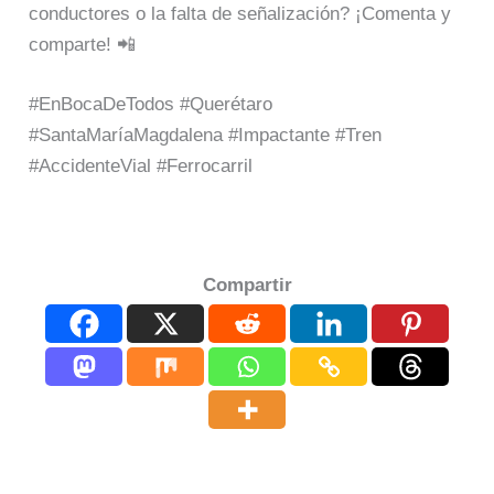
conductores o la falta de señalización? ¡Comenta y
comparte! 📲
#EnBocaDeTodos #Querétaro
#SantaMaríaMagdalena #Impactante #Tren
#AccidenteVial #Ferrocarril
Compartir