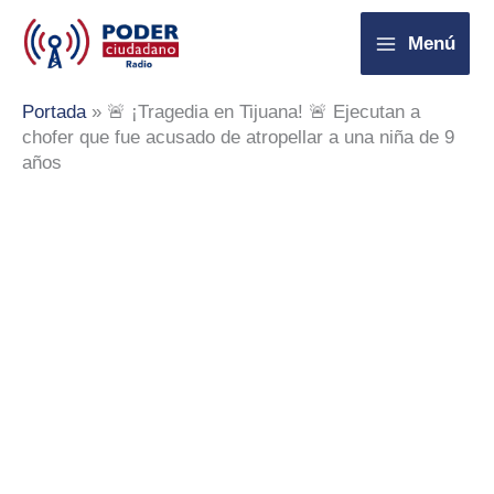
Ir
Menú
al
contenido
Portada
»
🚨 ¡Tragedia en Tijuana! 🚨 Ejecutan a
chofer que fue acusado de atropellar a una niña de 9
años