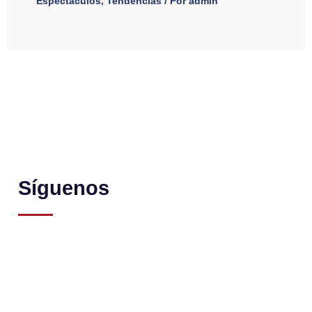
Espectáculos
,
Tendencias
/ Por
admin
Síguenos