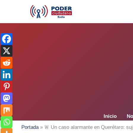
Ir
al
contenido
Inicio
No
Portada
»
🚨 Un caso alarmante en Querétaro: suje