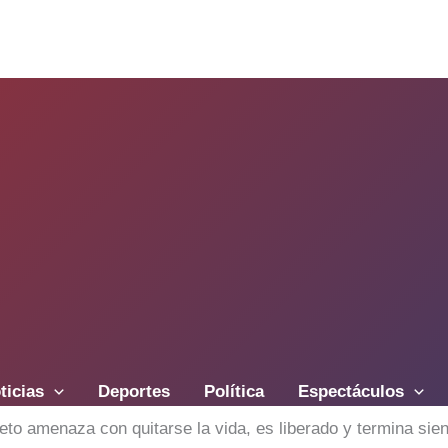
ticias
Deportes
Política
Espectáculos
to amenaza con quitarse la vida, es liberado y termina sien