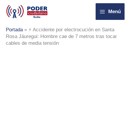
Ir
Menú
al
contenido
Portada
»
⚡️ Accidente por electrocución en Santa
Rosa Jáuregui: Hombre cae de 7 metros tras tocar
cables de media tensión