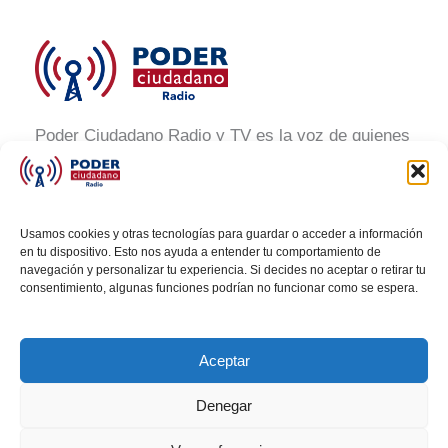
Poder Ciudadano Radio y TV es la voz de quienes
buscan un México informado y participativo.
Nuestro compromiso es conectar con la
ciudadanía, generar conciencia y promover la
Usamos cookies y otras tecnologías para guardar o acceder a información
transformación social a través de noticias claras,
en tu dispositivo. Esto nos ayuda a entender tu comportamiento de
navegación y personalizar tu experiencia. Si decides no aceptar o retirar tu
veraces y al alcance de todos.
consentimiento, algunas funciones podrían no funcionar como se espera.
Aceptar
Denegar
Todos los derechos © 2026 Poder Ciudadano Radio