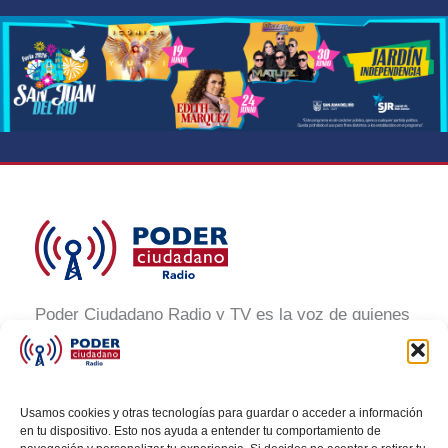
Poder Ciudadano Radio y TV es la voz de quienes
buscan un México informado y participativo.
Nuestro compromiso es conectar con la
ciudadanía, generar conciencia y promover la
Usamos cookies y otras tecnologías para guardar o acceder a información
transformación social a través de noticias claras,
en tu dispositivo. Esto nos ayuda a entender tu comportamiento de