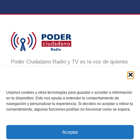
Poder Ciudadano Radio y TV es la voz de quienes
buscan un México informado y participativo.
Nuestro compromiso es conectar con la
ciudadanía, generar conciencia y promover la
Usamos cookies y otras tecnologías para guardar o acceder a información
transformación social a través de noticias claras,
en tu dispositivo. Esto nos ayuda a entender tu comportamiento de
navegación y personalizar tu experiencia. Si decides no aceptar o retirar tu
veraces y al alcance de todos.
consentimiento, algunas funciones podrían no funcionar como se espera.
Aceptar