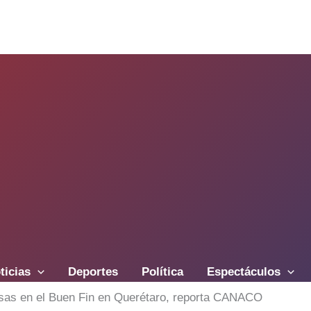
ticias
Deportes
Política
Espectáculos
sas en el Buen Fin en Querétaro, reporta CANACO