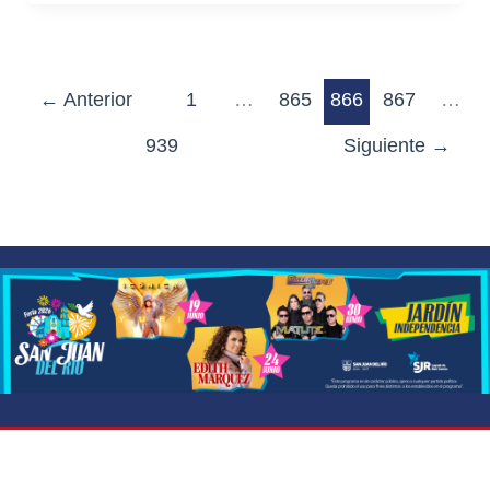
←
Anterior
1
…
865
866
867
…
939
Siguiente
→