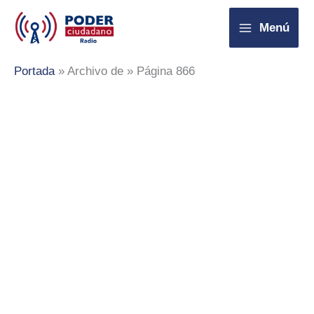
Ir
Menú
al
contenido
Portada
»
Archivo de
»
Página 866