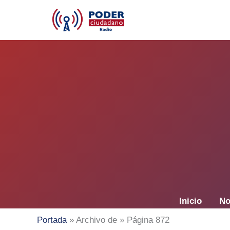
Ir
al
contenido
Inicio
No
Portada
»
Archivo de
»
Página 872