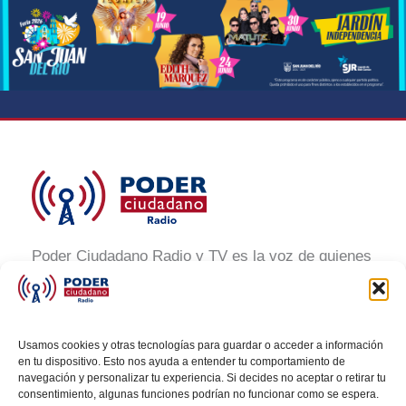
Poder Ciudadano Radio y TV es la voz de quienes
buscan un México informado y participativo.
Nuestro compromiso es conectar con la
ciudadanía, generar conciencia y promover la
Usamos cookies y otras tecnologías para guardar o acceder a información
transformación social a través de noticias claras,
en tu dispositivo. Esto nos ayuda a entender tu comportamiento de
navegación y personalizar tu experiencia. Si decides no aceptar o retirar tu
veraces y al alcance de todos.
consentimiento, algunas funciones podrían no funcionar como se espera.