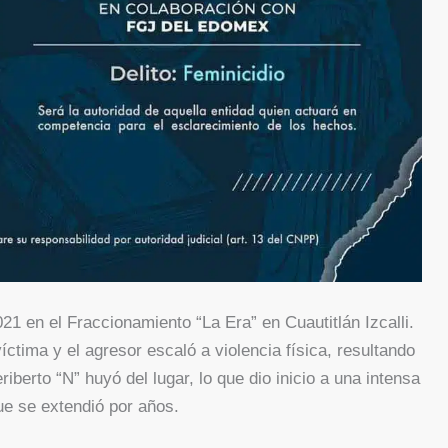
1 en el Fraccionamiento “La Era” en Cuautitlán Izcalli.
íctima y el agresor escaló a violencia física, resultando
iberto “N” huyó del lugar, lo que dio inicio a una intensa
e se extendió por años.