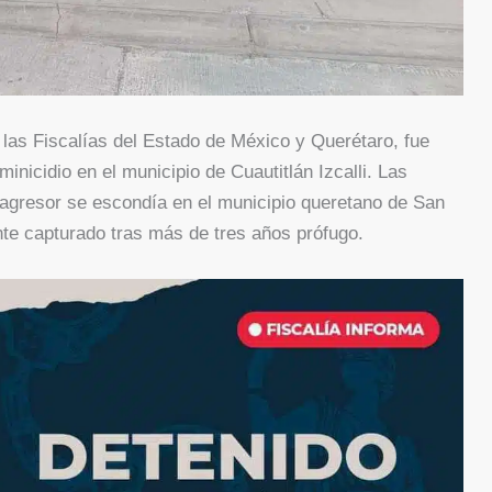
 las Fiscalías del Estado de México y Querétaro, fue
inicidio en el municipio de Cuautitlán Izcalli. Las
 agresor se escondía en el municipio queretano de San
nte capturado tras más de tres años prófugo.