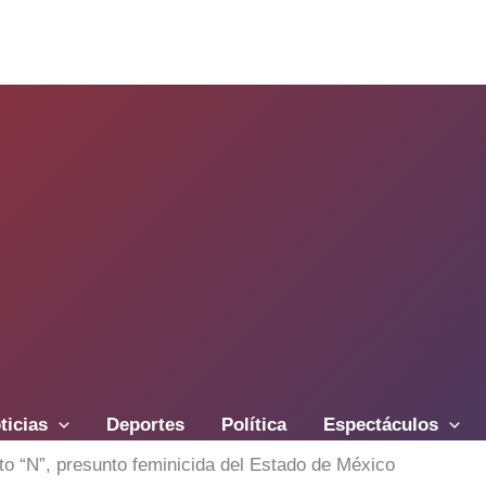
ticias
Deportes
Política
Espectáculos
to “N”, presunto feminicida del Estado de México