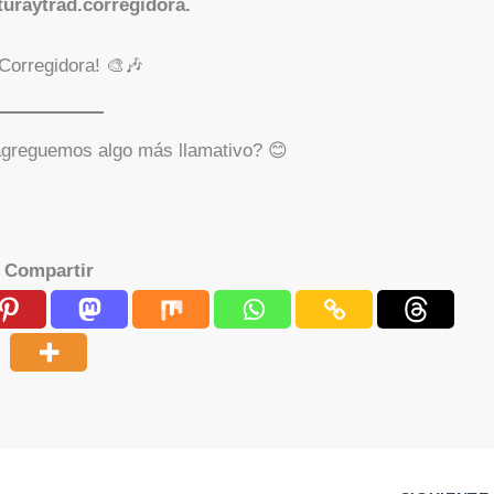
turaytrad.corregidora.
 Corregidora! 🎨🎶
 agreguemos algo más llamativo? 😊
Compartir