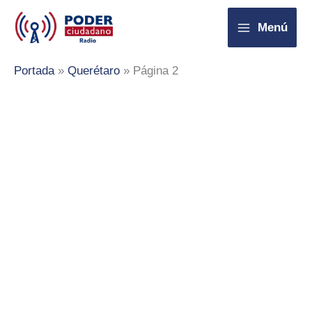
Ir
Menú
al
contenido
Portada
»
Querétaro
»
Página 2