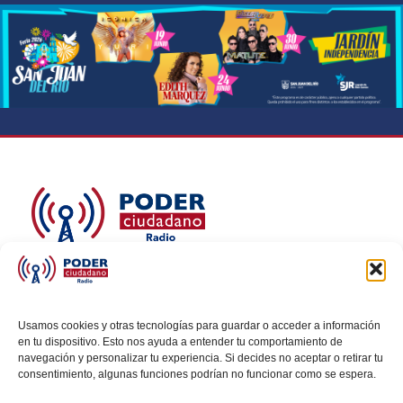
Poder Ciudadano Radio y TV es la voz de quienes
buscan un México informado y participativo.
Nuestro compromiso es conectar con la
Usamos cookies y otras tecnologías para guardar o acceder a información
en tu dispositivo. Esto nos ayuda a entender tu comportamiento de
ciudadanía, generar conciencia y promover la
navegación y personalizar tu experiencia. Si decides no aceptar o retirar tu
transformación social a través de noticias claras,
consentimiento, algunas funciones podrían no funcionar como se espera.
veraces y al alcance de todos.