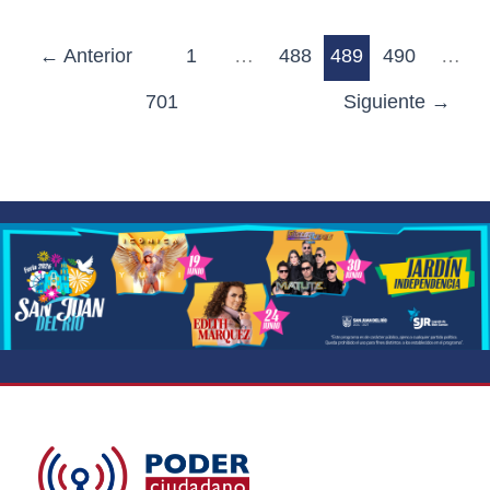
←
Anterior
1
…
488
489
490
…
701
Siguiente
→