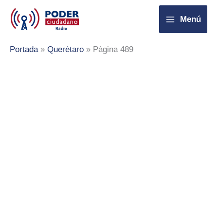
Ir
Menú
al
contenido
Portada
»
Querétaro
»
Página 489