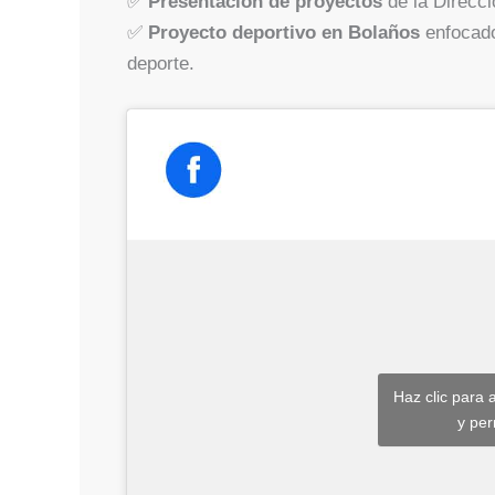
✅
Presentación de proyectos
de la Direcci
✅
Proyecto deportivo en Bolaños
enfocado
deporte.
Haz clic para 
y per