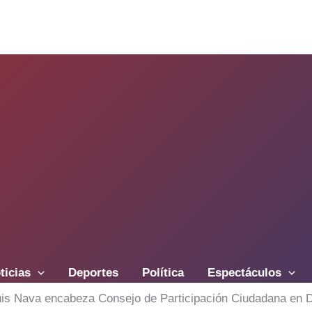
ticias
Deportes
Política
Espectáculos
uis Nava encabeza Consejo de Participación Ciudadana en D