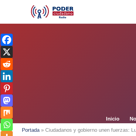
Ir
al
contenido
Inicio
No
Portada
»
Ciudadanos y gobierno unen fuerzas: L