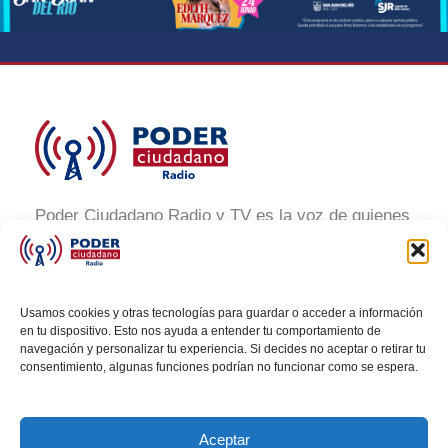
Poder Ciudadano Radio y TV es la voz de quienes
buscan un México informado y participativo.
Nuestro compromiso es conectar con la
ciudadanía, generar conciencia y promover la
Usamos cookies y otras tecnologías para guardar o acceder a información
transformación social a través de noticias claras,
en tu dispositivo. Esto nos ayuda a entender tu comportamiento de
navegación y personalizar tu experiencia. Si decides no aceptar o retirar tu
veraces y al alcance de todos.
consentimiento, algunas funciones podrían no funcionar como se espera.
Aceptar