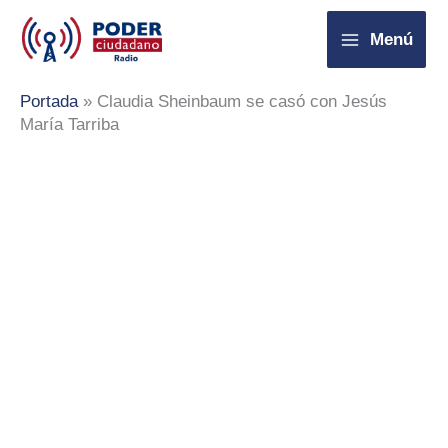
Ir
Menú
al
contenido
Portada
»
Claudia Sheinbaum se casó con Jesús
María Tarriba