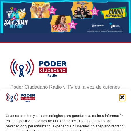
Poder Ciudadano Radio y TV es la voz de quienes
buscan un México informado y participativo.
Nuestro compromiso es conectar con la
ciudadanía, generar conciencia y promover la
Usamos cookies y otras tecnologías para guardar o acceder a información
transformación social a través de noticias claras,
en tu dispositivo. Esto nos ayuda a entender tu comportamiento de
navegación y personalizar tu experiencia. Si decides no aceptar o retirar tu
veraces y al alcance de todos.