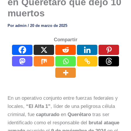
en Querétaro que dejó 10
muertos
Por
admin
/
20 de marzo de 2025
Compartir
En un operativo conjunto entre fuerzas federales y
locales,
“El Alfa 1”
, líder de una peligrosa célula
criminal, fue
capturado
en
Querétaro
tras ser
identificado como el responsable del
brutal ataque
armado
ocurrido el
9 de noviembre de 2024
en el