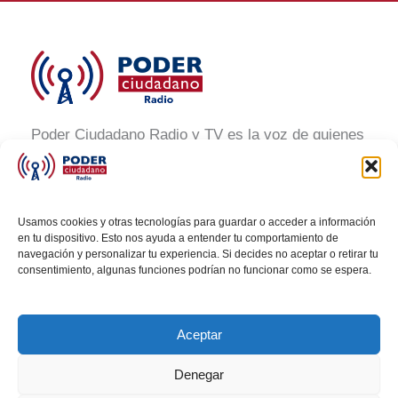
Poder Ciudadano Radio y TV es la voz de quienes
buscan un México informado y participativo.
Nuestro compromiso es conectar con la
ciudadanía, generar conciencia y promover la
Usamos cookies y otras tecnologías para guardar o acceder a información
transformación social a través de noticias claras,
en tu dispositivo. Esto nos ayuda a entender tu comportamiento de
navegación y personalizar tu experiencia. Si decides no aceptar o retirar tu
veraces y al alcance de todos.
consentimiento, algunas funciones podrían no funcionar como se espera.
Aceptar
Denegar
Todos los derechos © 2026 Poder Ciudadano Radio