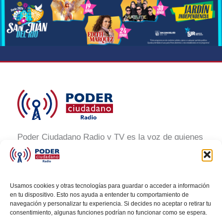
Poder Ciudadano Radio y TV es la voz de quienes
buscan un México informado y participativo.
Nuestro compromiso es conectar con la
ciudadanía, generar conciencia y promover la
Usamos cookies y otras tecnologías para guardar o acceder a información
transformación social a través de noticias claras,
en tu dispositivo. Esto nos ayuda a entender tu comportamiento de
navegación y personalizar tu experiencia. Si decides no aceptar o retirar tu
veraces y al alcance de todos.
consentimiento, algunas funciones podrían no funcionar como se espera.