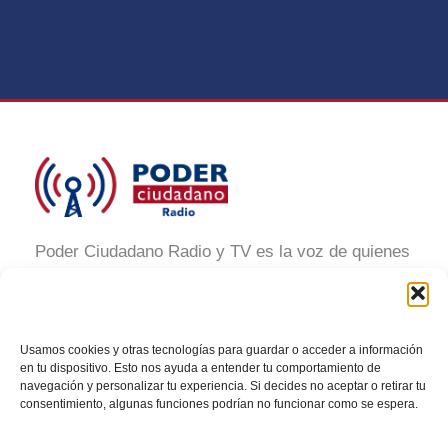
Poder Ciudadano Radio y TV es la voz de quienes
buscan un México informado y participativo.
Nuestro compromiso es conectar con la
ciudadanía, generar conciencia y promover la
Usamos cookies y otras tecnologías para guardar o acceder a información
transformación social a través de noticias claras,
en tu dispositivo. Esto nos ayuda a entender tu comportamiento de
navegación y personalizar tu experiencia. Si decides no aceptar o retirar tu
veraces y al alcance de todos.
consentimiento, algunas funciones podrían no funcionar como se espera.