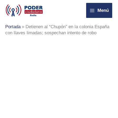
Ir
Menú
al
contenido
Portada
»
Detienen al “Chupón” en la colonia España
con llaves limadas; sospechan intento de robo